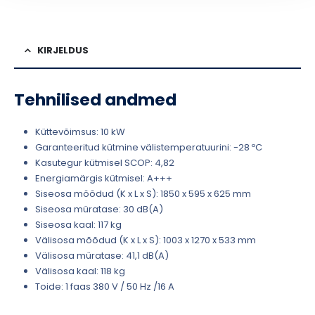
KIRJELDUS
Tehnilised andmed
Küttevõimsus: 10 kW
Garanteeritud kütmine välistemperatuurini: -28 ºC
Kasutegur kütmisel SCOP: 4,82
Energiamärgis kütmisel: A+++
Siseosa mõõdud (K x L x S): 1850 x 595 x 625 mm
Siseosa müratase: 30 dB(A)
Siseosa kaal: 117 kg
Välisosa mõõdud (K x L x S): 1003 x 1270 x 533 mm
Välisosa müratase: 41,1 dB(A)
Välisosa kaal: 118 kg
Toide: 1 faas 380 V / 50 Hz /16 A