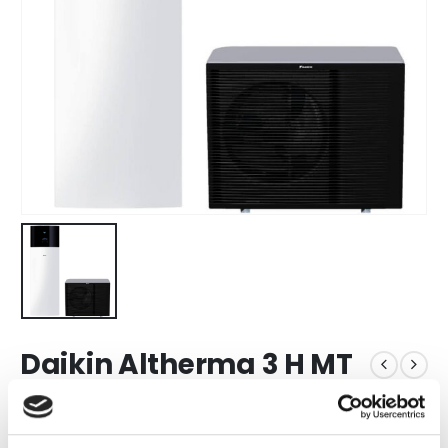
Daikin Altherma 3 H MT
ETVX
12S23E9W/EPRA12EW1