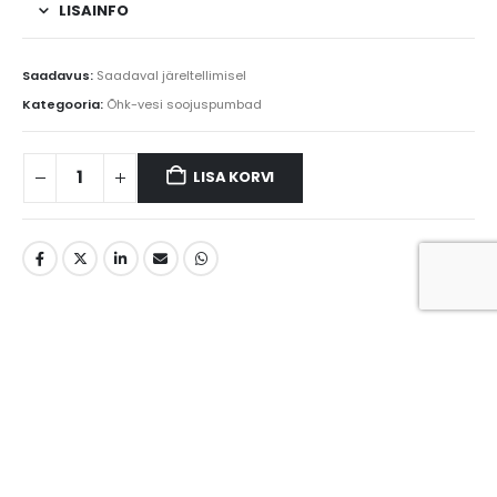
LISAINFO
Saadavus:
Saadaval järeltellimisel
Kategooria:
Õhk-vesi soojuspumbad
LISA KORVI
SEOTUD TOOTED