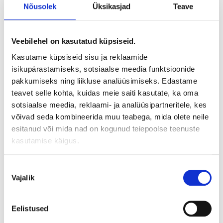
230L tarbeveeboileriga
Nõusolek
Üksikasjad
Teave
0
out of 5
Veebilehel on kasutatud küpsiseid.
13 510,00
€
sis. KM
Kasutame küpsiseid sisu ja reklaamide
isikupärastamiseks, sotsiaalse meedia funktsioonide
Daikin Perfera konditsioneeri komplekt FTXM25R +
pakkumiseks ning liikluse analüüsimiseks. Edastame
RXM25R9.
teavet selle kohta, kuidas meie saiti kasutate, ka oma
Daikin Perfera konditsioneer jahutab ruume ja puhastab
sotsiaalse meedia, reklaami- ja analüüsipartneritele, kes
õhku, tehes seda A++ energiatõhususe ning väga
võivad seda kombineerida muu teabega, mida olete neile
madala müratasemega. Tänu Onecta rakendusele on
esitanud või mida nad on kogunud teiepoolse teenuste
võimalik pumpa juhtida
kasutamise käigus.
nutitelefoniga mistahes asukohast. Kahte tsooni jälgiv
süsteem juhib külma õhuvoolu ruumis viibijatest eemale,
Nõusoleku
tagades nii parima sisekliima.
Vajalik
valik
Daikin Altherma 3 H MT seeria
Eelistused
Daikin õhk-vesi soojuspump – uus tase