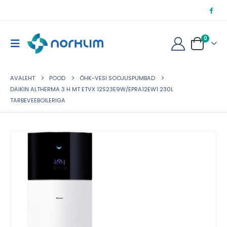
0
AVALEHT
POOD
ÕHK-VESI SOOJUSPUMBAD
DAIKIN ALTHERMA 3 H MT ETVX 12S23E9W/EPRA12EW1 230L
TARBEVEEBOILERIGA