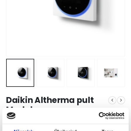
Daikin Altherma pult
Madoka
0
out of 5