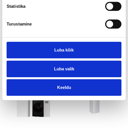
Statistika
LISA KORVI
Turustamine
Luba kõik
SEOTUD TOOTED
Luba valik
Keeldu