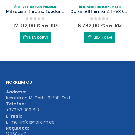
ÕHK-VESI SOOJUSPUMBAD
ÕHK-VESI SOOJUSPUMBAD
Mitsubishi Electric Ecodan D EHST20D-YM9DR1/PUD-SHWM140YAA õhk-vesi soojuspump koos 200 l tarbeveeboileriga
Daikin Altherma 3 EHVX 08S23E9W/ERGA08EVA õhk-vesi soojuspump koos 230 l tarbeveeboileriga
0
out of 5
0
out of 5
12 012,00
€
8 782,00
€
sis. KM
sis. KM
LISA KORVI
LISA KORVI
NORKLIM OÜ
Aadress:
Kassisilma 14, Tartu 61708, Eesti
Telefon:
+372 53 300 613
E-mail:
E-mail:
info@norklim.ee
Reg.kood:
12068440