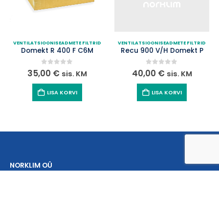
VENTILATSIOONISEADMETE FILTRID
VENTILATSIOONISEADMETE FILTRID
Domekt R 400 F C6M
Recu 900 V/H Domekt P
0
out of 5
0
out of 5
35,00
€
40,00
€
sis. KM
sis. KM
LISA KORVI
LISA KORVI
NORKLIM OÜ
Aadress:
Kassisilma 14, Tartu 61708, Eesti
Telefon:
+372 53 300 613