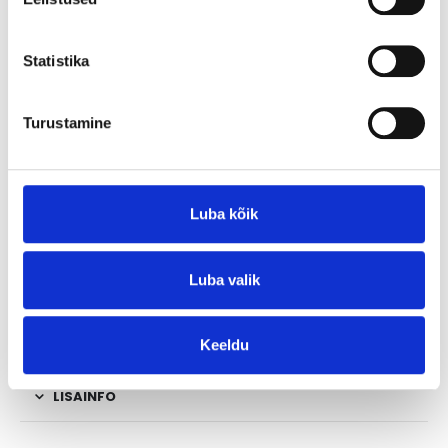
valmistatud tugeva kartongraamiga, ning lihtsalt
utiliseeritavad.
Statistika
Tellides filtrit, palume kontrollida nende suurusi ning oma
ventilatsiooniagregaati mudelit.
Turustamine
Ventilatsiooniseadmete tootjad soovitavad vahetada
filtreid vähemalt 2-3 korda aastas.
Meie poolt te saate tellida ka filtri vahetuse teenust.
Luba kõik
Luba valik
Soovi korral on võimalik tellida antud agregaadi filtreid
teise filterklassiga.
Tarneaeg 14 tööpäeva.
Keeldu
LISAINFO