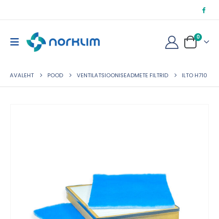
0
AVALEHT
POOD
VENTILATSIOONISEADMETE FILTRID
ILTO H710