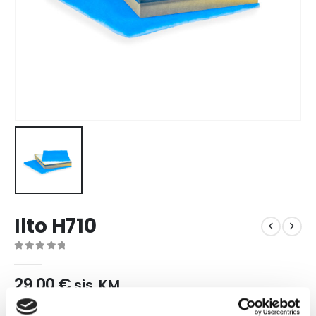
Ilto H710
0
out of 5
29,00
€
sis. KM
Filtrikomplekt.