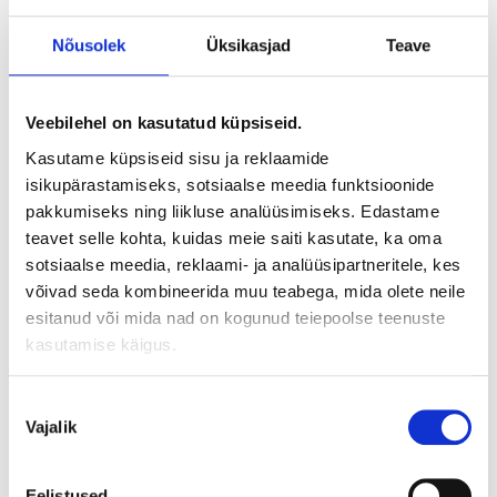
Nõusolek
Üksikasjad
Teave
Komplekti kuulub:
F7 300 mm*420 mm*48 mm paneelfilter
1 tk
Veebilehel on kasutatud küpsiseid.
G3 370 mm*420 mm filtrikangas
1 tk
Kasutame küpsiseid sisu ja reklaamide
isikupärastamiseks, sotsiaalse meedia funktsioonide
G3 300 mm*420 mm filtrikangas
1 tk
pakkumiseks ning liikluse analüüsimiseks. Edastame
teavet selle kohta, kuidas meie saiti kasutate, ka oma
KIRJELDUS
sotsiaalse meedia, reklaami- ja analüüsipartneritele, kes
võivad seda kombineerida muu teabega, mida olete neile
esitanud või mida nad on kogunud teiepoolse teenuste
Õhufiltrid Swegon / Ilto
ventilatsiooni süsteemide jaoks.
kasutamise käigus.
Filtrid on valmistatud EU-s, kaasaegse Skandinaavia
tehnoloogia järgi ning vastavalt originaalsetele
Nõusoleku
suurustele. Filtrid vastavad Euroopa standarditele EN
Vajalik
valik
779:2012
Meie õhufiltrid on keskkonnasõbralikud ning on
Eelistused